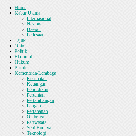
Home
Kabar Utama
Internasional
Nasional
Daerah
Pedesaan
Tajuk
Opini
Politik
Ekonomi
Hukum
Profile
Kementrian/Lembaga
Kesehatan
Keuangan
Pendidikan
Pertanian
Pertambangan
Pangan
Pertahanan
Olahraga
Pariwisata
Seni Budaya
Teknologi