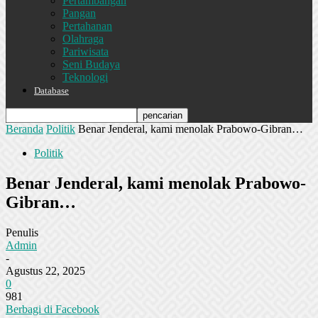
Pertambangan
Pangan
Pertahanan
Olahraga
Pariwisata
Seni Budaya
Teknologi
Database
Beranda
Politik
Benar Jenderal, kami menolak Prabowo-Gibran…
Politik
Benar Jenderal, kami menolak Prabowo-
Gibran…
Penulis
Admin
-
Agustus 22, 2025
0
981
Berbagi di Facebook