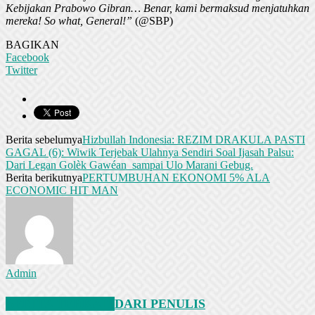
Kebijakan Prabowo Gibran… Benar, kami bermaksud menjatuhkan
mereka! So what, General!”
(@SBP)
BAGIKAN
Facebook
Twitter
Berita sebelumya
Hizbullah Indonesia: REZIM DRAKULA PASTI
GAGAL (6): Wiwik Terjebak Ulahnya Sendiri Soal Ijasah Palsu:
Dari Legan Golèk Gawéan sampai Ulo Marani Gebug.
Berita berikutnya
PERTUMBUHAN EKONOMI 5% ALA
ECONOMIC HIT MAN
Admin
BERITA TERKAIT
DARI PENULIS