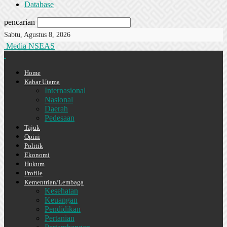
Database
pencarian
Sabtu, Agustus 8, 2026
Media NSEAS
Home
Kabar Utama
Internasional
Nasional
Daerah
Pedesaan
Tajuk
Opini
Politik
Ekonomi
Hukum
Profile
Kementrian/Lembaga
Kesehatan
Keuangan
Pendidikan
Pertanian