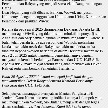
Perekonomian Rakyat yang menjadi samasekali Bangkrut dengan
Utang
Luar Negeri yang sulit dibayar. Bahkan, Wowok menyusun
Kabinetnya dengan menggunakan Hantu-hantu Hidup Koruptor dan
Perampok dari pasukan Wiwik.
Karena itu pada awal 2025 disampaikan Deklarasi Jakarta ke III,
menuntut agar Wiwik yang tidak bisa membuktikan punya Ijasah
Asli SMA dan Sarjananya diajukan ke muka Pengadilan. Karena 10
bulan telah berlalu tanpa ada respon dari Wowok, melainkan
keadaan semakin rusak dan Rakyat semakin menderita, maka
tuntutan kepada Wowok berlanjut di dalam Deklarasi Jakarta ke IV
pada 2 Juli 2025 untuk mengganti pemerintahannya dengan
menyatakan kembali berlakunya Pancasila dan UUD 1945 Asli.
Apabila tidak, maka rakyat sendiri yang akan menyatakan Dekrit
Rakyat serta membentuk Pemerintah Transisi…
Pada 20 Agustus 2025 ini kami menepati janji kami dengan
menyampaikan Dekrit Rakyat Semesta Kembali Berlakunya
Pancasila dan UUD 1945 Asli.
Selanjutnya, menanggapi Pernyataan Mantan Panglima TNI
Jenderal Gatot Nurmantio tentang indikasi adanya kelompok yang
mau menjatuhkan Wowok, Sri-Bintang menjawab dengan tegas
dalam sambutannya:
“Ya Jenderal! Kami tidak suka dengan