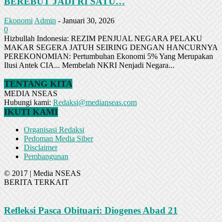
BEREBUT JADI RI SATU…
Ekonomi
Admin
-
Januari 30, 2026
0
Hizbullah Indonesia: REZIM PENJUAL NEGARA PELAKU
MAKAR SEGERA JATUH SEIRING DENGAN HANCURNYA
PEREKONOMIAN: Pertumbuhan Ekonomi 5% Yang Merupakan
Ilusi Antek CIA... Membelah NKRI Nenjadi Negara...
TENTANG KITA
MEDIA NSEAS
Hubungi kami:
Redaksi@medianseas.com
IKUTI KAMI
Organisasi Redaksi
Pedoman Media Siber
Disclaimer
Pembangunan
© 2017 | Media NSEAS
BERITA TERKAIT
Refleksi Pasca Obituari: Diogenes Abad 21