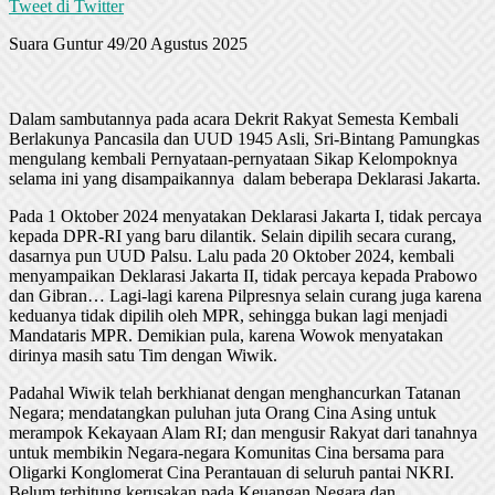
Tweet di Twitter
Suara Guntur 49/20 Agustus 2025
Dalam sambutannya pada acara Dekrit Rakyat Semesta Kembali
Berlakunya Pancasila dan UUD 1945 Asli, Sri-Bintang Pamungkas
mengulang kembali Pernyataan-pernyataan Sikap Kelompoknya
selama ini yang disampaikannya dalam beberapa Deklarasi Jakarta.
Pada 1 Oktober 2024 menyatakan Deklarasi Jakarta I, tidak percaya
kepada DPR-RI yang baru dilantik. Selain dipilih secara curang,
dasarnya pun UUD Palsu. Lalu pada 20 Oktober 2024, kembali
menyampaikan Deklarasi Jakarta II, tidak percaya kepada Prabowo
dan Gibran… Lagi-lagi karena Pilpresnya selain curang juga karena
keduanya tidak dipilih oleh MPR, sehingga bukan lagi menjadi
Mandataris MPR. Demikian pula, karena Wowok menyatakan
dirinya masih satu Tim dengan Wiwik.
Padahal Wiwik telah berkhianat dengan menghancurkan Tatanan
Negara; mendatangkan puluhan juta Orang Cina Asing untuk
merampok Kekayaan Alam RI; dan mengusir Rakyat dari tanahnya
untuk membikin Negara-negara Komunitas Cina bersama para
Oligarki Konglomerat Cina Perantauan di seluruh pantai NKRI.
Belum terhitung kerusakan pada Keuangan Negara dan