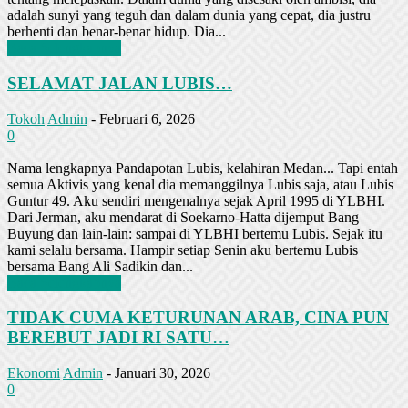
adalah sunyi yang teguh dan dalam dunia yang cepat, dia justru
berhenti dan benar-benar hidup. Dia...
Baca Selengkapnya
SELAMAT JALAN LUBIS…
Tokoh
Admin
-
Februari 6, 2026
0
Nama lengkapnya Pandapotan Lubis, kelahiran Medan... Tapi entah
semua Aktivis yang kenal dia memanggilnya Lubis saja, atau Lubis
Guntur 49. Aku sendiri mengenalnya sejak April 1995 di YLBHI.
Dari Jerman, aku mendarat di Soekarno-Hatta dijemput Bang
Buyung dan lain-lain: sampai di YLBHI bertemu Lubis. Sejak itu
kami selalu bersama. Hampir setiap Senin aku bertemu Lubis
bersama Bang Ali Sadikin dan...
Baca Selengkapnya
TIDAK CUMA KETURUNAN ARAB, CINA PUN
BEREBUT JADI RI SATU…
Ekonomi
Admin
-
Januari 30, 2026
0