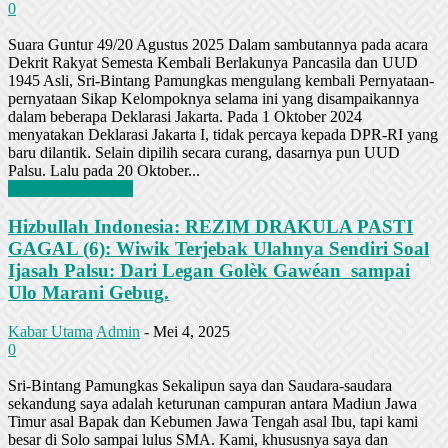
0
Suara Guntur 49/20 Agustus 2025 Dalam sambutannya pada acara
Dekrit Rakyat Semesta Kembali Berlakunya Pancasila dan UUD
1945 Asli, Sri-Bintang Pamungkas mengulang kembali Pernyataan-
pernyataan Sikap Kelompoknya selama ini yang disampaikannya
dalam beberapa Deklarasi Jakarta. Pada 1 Oktober 2024
menyatakan Deklarasi Jakarta I, tidak percaya kepada DPR-RI yang
baru dilantik. Selain dipilih secara curang, dasarnya pun UUD
Palsu. Lalu pada 20 Oktober...
Baca Selengkapnya
Hizbullah Indonesia: REZIM DRAKULA PASTI
GAGAL (6): Wiwik Terjebak Ulahnya Sendiri Soal
Ijasah Palsu: Dari Legan Golèk Gawéan sampai
Ulo Marani Gebug.
Kabar Utama
Admin
-
Mei 4, 2025
0
Sri-Bintang Pamungkas Sekalipun saya dan Saudara-saudara
sekandung saya adalah keturunan campuran antara Madiun Jawa
Timur asal Bapak dan Kebumen Jawa Tengah asal Ibu, tapi kami
besar di Solo sampai lulus SMA. Kami, khususnya saya dan