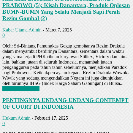
PRABOWO (5): Kisah Danantara, Produk Oplosan
BUMN-BUMN Yang Selalu Menjadi Sapi Perah
Rezim Gombal (2)
Kabar Utama
Admin
-
Maret 7, 2025
0
Oleh: Sri-Bintang Pamungkas Gegap gempitanya Rezim Drakula
dalam menyambut berdirinya Danantara, sementara dalam waktu
yang sama terjadi PHK ribuan karyawan Stilitex, Victory dan lain-
lain, bahkan jutaan di seluruh Indonesia, menambah jutaan
pengangguran pada tahun-tahun sebelumnya, menjadikan Paradox
bagi Prabowo... Ketidakpercayaan kepada Rezim Drakula Wowok-
Wiwik yang sedang mengendalikan Negara ini juga ditunjukkan
oleh turunnya IHSG (Index Harga Saham Gabungan) di Bursa...
Baca Selengkapnya
PENTINGNYA UNDANG-UNDANG CONTEMPT
OF COURT DI INDONESIA
Hukum
Admin
-
Februari 17, 2025
0