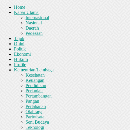
Home
Kabar Utama
Internasional
Nasional
Daerah
Pedesaan
Tajuk
Opini
Politik
Ekonomi
Hukum
Profile
Kementrian/Lembaga
Kesehatan
Keuangan
Pendidikan
Pertanian
Pertambangan
Pangan
Pertahanan
Olahraga
Pariwisata
Seni Budaya
Teknologi