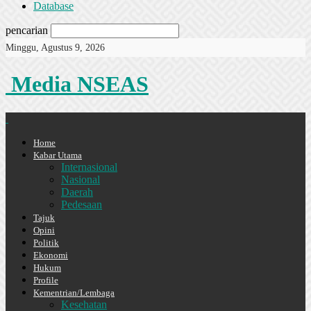
Database
pencarian
Minggu, Agustus 9, 2026
Media NSEAS
Home
Kabar Utama
Internasional
Nasional
Daerah
Pedesaan
Tajuk
Opini
Politik
Ekonomi
Hukum
Profile
Kementrian/Lembaga
Kesehatan