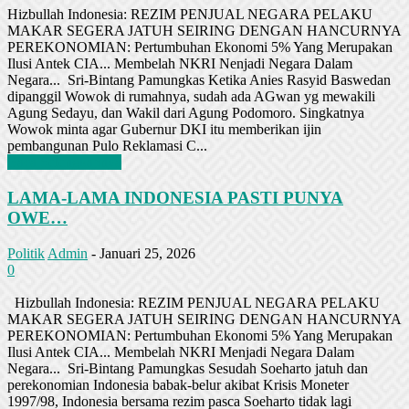
Hizbullah Indonesia: REZIM PENJUAL NEGARA PELAKU
MAKAR SEGERA JATUH SEIRING DENGAN HANCURNYA
PEREKONOMIAN: Pertumbuhan Ekonomi 5% Yang Merupakan
Ilusi Antek CIA... Membelah NKRI Nenjadi Negara Dalam
Negara... Sri-Bintang Pamungkas Ketika Anies Rasyid Baswedan
dipanggil Wowok di rumahnya, sudah ada AGwan yg mewakili
Agung Sedayu, dan Wakil dari Agung Podomoro. Singkatnya
Wowok minta agar Gubernur DKI itu memberikan ijin
pembangunan Pulo Reklamasi C...
Baca Selengkapnya
LAMA-LAMA INDONESIA PASTI PUNYA
OWE…
Politik
Admin
-
Januari 25, 2026
0
Hizbullah Indonesia: REZIM PENJUAL NEGARA PELAKU
MAKAR SEGERA JATUH SEIRING DENGAN HANCURNYA
PEREKONOMIAN: Pertumbuhan Ekonomi 5% Yang Merupakan
Ilusi Antek CIA... Membelah NKRI Menjadi Negara Dalam
Negara... Sri-Bintang Pamungkas Sesudah Soeharto jatuh dan
perekonomian Indonesia babak-belur akibat Krisis Moneter
1997/98, Indonesia bersama rezim pasca Soeharto tidak lagi