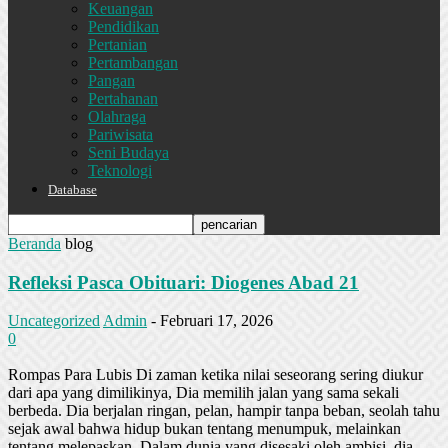
Keuangan
Pendidikan
Pertanian
Pertambangan
Pangan
Pertahanan
Olahraga
Pariwisata
Seni Budaya
Teknologi
Database
Beranda
blog
Refleksi Pasca Obituari: Diogenes Abad 21
Uncategorized
Admin
-
Februari 17, 2026
0
Rompas Para Lubis Di zaman ketika nilai seseorang sering diukur
dari apa yang dimilikinya, Dia memilih jalan yang sama sekali
berbeda. Dia berjalan ringan, pelan, hampir tanpa beban, seolah tahu
sejak awal bahwa hidup bukan tentang menumpuk, melainkan
tentang melepaskan. Dalam dunia yang disesaki oleh ambisi, dia