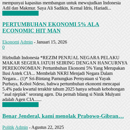
mempunyai kapasitas membangun untuk mewujudkan Indonesia
Adil dan Makmur. Saya Ali Sadikin, Kemal Idris, Hariadi...
Baca Selengkapnya
PERTUMBUHAN EKONOMI 5% ALA
ECONOMIC HIT MAN
Ekonomi
Admin
-
Januari 15, 2026
0
Hizbullah Indonesia *REZIM PENJUAL NEGARA PELAKU
MAKAR SEGERA JATUH SEIRING DENGAN HANCURNYA
PEREKONOMIAN: Pertumbuhan Ekonomi 5% Yang Merupakan
Ilusi Antek CIA... Membelah NKRI Menjadi Negara Dalam
Negara... (1)* Sri-Bintang Pamungkas Pernyataan si Yayak
Purbaya, Koboi Ndeso, bahwa pertumbuhan ekonomi mencapai
5.4% pada kwartal terakhir tahum 2025 hanya sebuah kebohongan
"asal njeplak" seorang agen. Dia pernah bilang si Ninik Mulyani
adalah Agen CIA......
Baca Selengkapnya
Benar Jenderal, kami menolak Prabowo-Gibran…
Politik
Admin
-
Agustus 22, 2025