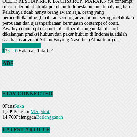
OLEH: RESTIANRICK BACHSJIRUN MARAKNYA contempt
of court terjadi di dunia peradilan Indonesia bukanlah halyang baru.
Pelakunya tidak hanya orang awam saja, orang yang
berpendidikantinggi, bahkan seorang advokat pun sering melakukan
perbuatan dan ujaranperkataan bermuatan contempt of court.
Awalnya contempt of court ini jadiperbincangan dan diskusi
dikalangan pratiksi hukum dan pakar hukum di Indonesia,adalah
saat kasus advokat Adnan Buyung Nasution (Almarhum) di...
Baca Selengkapnya
1
2
3
...
91
Halaman 1 dari 91
ADS
STAY CONNECTED
0
Fans
Suka
1,209
Pengikut
Mengikuti
14,700
Pelanggan
Berlangganan
LATEST ARTICLE