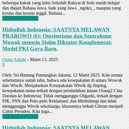
beberapa kakak yang lulus Sekolah Rakyat di Solo masih belajar
dan diajari Bahasa Jawa, baik yang Jawa _ngoko_, maupun yang
kromo dan kromo inggil. Bahasa...
Baca Selengkapnya
Hizbullah Indonesia: SAATNYA MELAWAN
PRABOWO (6): Otoriterisme dan Sentralisme
Wowok menuju Sistim Diktator Konglomerat:
Model PKI Gaya Baru.
Opini
Admin
-
Maret 13, 2025
0
Oleh: Sri-Bintang Pamungkas Jakarta, 12 Maret 2025. Kita semua
sebelumnya sudah tahu, bahwa ada kesepakatan di antara Wowok
dan Wiwik: Menjalankan Kesepakatan Wiwik dg Jinping,
kesepakatan mana terkait dengan pemindahan jutaan Orang2 Cina
Daratan ke Indonesia; Tidak mengganggu Oligarki, terkait dengan
PIK, PSN dan Pulo-pulo Reklamasi; dan Melindungi dan tidak
mengganggu Wiwik sekeluarga, khususnya terkait Gibran menjadi
Calon Presiden. Kita juga...
Baca Selengkapnya
Hizbullah Indonesia: SAATNYA MELAWAN