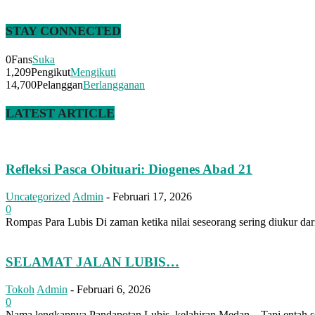
STAY CONNECTED
0
Fans
Suka
1,209
Pengikut
Mengikuti
14,700
Pelanggan
Berlangganan
LATEST ARTICLE
Refleksi Pasca Obituari: Diogenes Abad 21
Uncategorized
Admin
-
Februari 17, 2026
0
Rompas Para Lubis Di zaman ketika nilai seseorang sering diukur dari
SELAMAT JALAN LUBIS…
Tokoh
Admin
-
Februari 6, 2026
0
Nama lengkapnya Pandapotan Lubis, kelahiran Medan... Tapi entah se