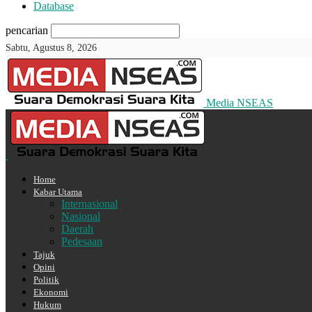
Database
pencarian
Sabtu, Agustus 8, 2026
Media NSEAS
Home
Kabar Utama
Internasional
Nasional
Daerah
Pedesaan
Tajuk
Opini
Politik
Ekonomi
Hukum