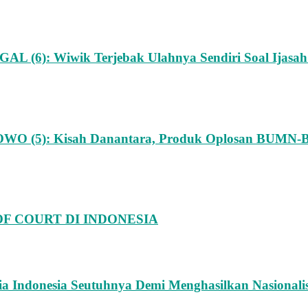
(6): Wiwik Terjebak Ulahnya Sendiri Soal Ijasah
 (5): Kisah Danantara, Produk Oplosan BUMN-BU
 COURT DI INDONESIA
donesia Seutuhnya Demi Menghasilkan Nasionalis