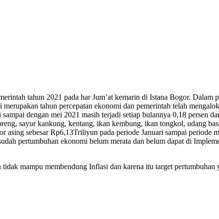
merintah tahun 2021 pada har Jum’at kemarin di Istana Bogor. Dala
n ini merupakan tahun percepatan ekonomi dan pemerintah telah mengalo
i sampai dengan mei 2021 masih terjadi setiap bulannya 0,18 persen dan
k goreng, sayur kankung, kentang, ikan kembung, ikan tongkol, udang ba
r asing sebesar Rp6,13Triliyun pada periode Januari sampai periode me
sudah pertumbuhan ekonomi belum merata dan belum dapat di Implemen
n tidak mampu membendung Inflasi dan karena itu target pertumbuhan y