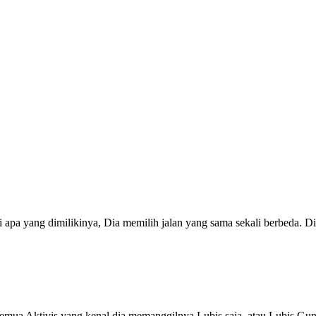
 apa yang dimilikinya, Dia memilih jalan yang sama sekali berbeda. Dia 
mua Aktivis yang kenal dia memanggilnya Lubis saja, atau Lubis Gunt