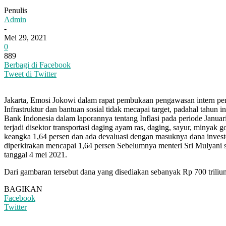
Penulis
Admin
-
Mei 29, 2021
0
889
Berbagi di Facebook
Tweet di Twitter
Jakarta, Emosi Jokowi dalam rapat pembukaan pengawasan intern pe
Infrastruktur dan bantuan sosial tidak mecapai target, padahal tahu
Bank Indonesia dalam laporannya tentang Inflasi pada periode Januar
terjadi disektor transportasi daging ayam ras, daging, sayur, minya
keangka 1,64 persen dan ada devaluasi dengan masuknya dana investo
diperkirakan mencapai 1,64 persen Sebelumnya menteri Sri Mulyani 
tanggal 4 mei 2021.
Dari gambaran tersebut dana yang disediakan sebanyak Rp 700 triliu
BAGIKAN
Facebook
Twitter