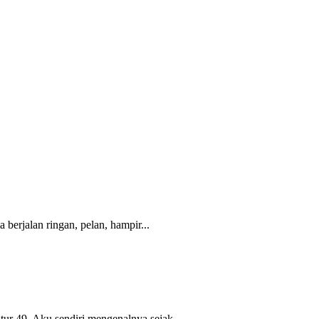
berjalan ringan, pelan, hampir...
ur 49. Aku sendiri mengenalnya sejak...