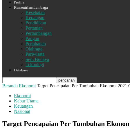
Profile
Kementrian/Lembaga
Kesehatan
Keuangan
Pendidikan
Pertanian
Pertambangan
Pangan
Pertahanan
Olahraga
Pariwisata
Seni Budaya
Teknologi
Database
Beranda
Ekonomi
Target Pencapaian Per Tumbuhan Ekonomi 2021 
Ekonomi
Kabar Utama
Keuangan
Nasional
Target Pencapaian Per Tumbuhan Ekonom