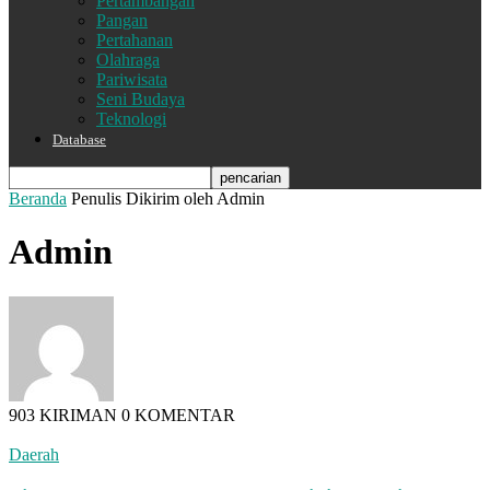
Pertambangan
Pangan
Pertahanan
Olahraga
Pariwisata
Seni Budaya
Teknologi
Database
Beranda
Penulis
Dikirim oleh Admin
Admin
903 KIRIMAN
0 KOMENTAR
Daerah