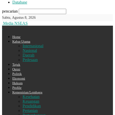
Database
pencarian
Sabtu, Agustus 8, 2026
Media NSEAS
Home
Kabar Utama
Internasional
Nasional
Daerah
Pedesaan
Tajuk
Opini
Politik
Ekonomi
Hukum
Profile
Kementrian/Lembaga
Kesehatan
Keuangan
Pendidikan
Pertanian