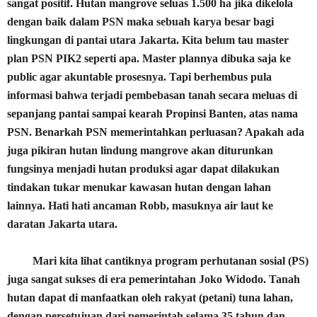
sangat positif. Hutan mangrove seluas 1.500 ha jika dikelola
dengan baik dalam PSN maka sebuah karya besar bagi
lingkungan di pantai utara Jakarta. Kita belum tau master
plan PSN PIK2 seperti apa. Master plannya dibuka saja ke
public agar akuntable prosesnya. Tapi berhembus pula
informasi bahwa terjadi pembebasan tanah secara meluas di
sepanjang pantai sampai kearah Propinsi Banten, atas nama
PSN. Benarkah PSN memerintahkan perluasan? Apakah ada
juga pikiran hutan lindung mangrove akan diturunkan
fungsinya menjadi hutan produksi agar dapat dilakukan
tindakan tukar menukar kawasan hutan dengan lahan
lainnya. Hati hati ancaman Robb, masuknya air laut ke
daratan Jakarta utara.
Mari kita lihat cantiknya program perhutanan sosial (PS)
juga sangat sukses di era pemerintahan Joko Widodo. Tanah
hutan dapat di manfaatkan oleh rakyat (petani) tuna lahan,
dengan persetujuan dari pemerintah selama 35 tahun dan