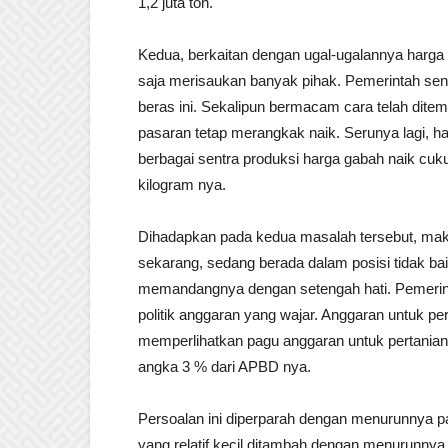
1,2 juta ton.
Kedua, berkaitan dengan ugal-ugalannya harga b
saja merisaukan banyak pihak. Pemerintah sendi
beras ini. Sekalipun bermacam cara telah dite
pasaran tetap merangkak naik. Serunya lagi, h
berbagai sentra produksi harga gabah naik cuk
kilogram nya.
Dihadapkan pada kedua masalah tersebut, maka
sekarang, sedang berada dalam posisi tidak baik
memandangnya dengan setengah hati. Pemerint
politik anggaran yang wajar. Anggaran untuk per
memperlihatkan pagu anggaran untuk pertanian
angka 3 % dari APBD nya.
Persoalan ini diperparah dengan menurunnya p
yang relatif kecil ditambah dengan menurunnya