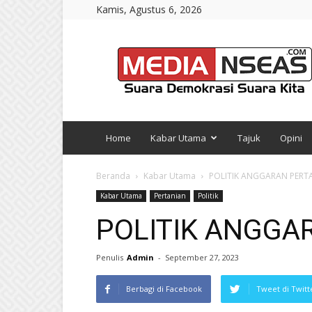
Kamis, Agustus 6, 2026
Media
NSEAS
Home
Kabar Utama
Tajuk
Opini
Beranda
Kabar Utama
POLITIK ANGGARAN PERT
Kabar Utama
Pertanian
Politik
POLITIK ANGGA
Penulis
Admin
-
September 27, 2023
Berbagi di Facebook
Tweet di Twitt