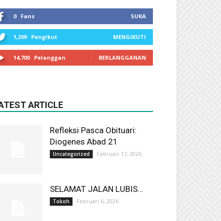
0
Fans
SUKA
1,209
Pengikut
MENGIKUTI
14,700
Pelanggan
BERLANGGANAN
ATEST ARTICLE
Refleksi Pasca Obituari:
Diogenes Abad 21
Februari 17, 2026
Uncategorized
SELAMAT JALAN LUBIS…
Februari 6, 2026
Tokoh