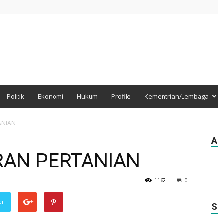
Politik
Ekonomi
Hukum
Profile
Kementrian/Lembaga
ANIAN
A
RAN PERTANIAN
1162
0
er
S