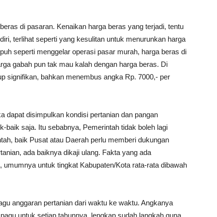
eras di pasaran. Kenaikan harga beras yang terjadi, tentu
ri, terlihat seperti yang kesulitan untuk menurunkan harga
mpuh seperti menggelar operasi pasar murah, harga beras di
arga gabah pun tak mau kalah dengan harga beras. Di
up signifikan, bahkan menembus angka Rp. 7000,- per
 dapat disimpulkan kondisi pertanian dan pangan
-baik saja. Itu sebabnya, Pemerintah tidak boleh lagi
ah, baik Pusat atau Daerah perlu memberi dukungan
tanian, ada baiknya dikaji ulang. Fakta yang ada
, umumnya untuk tingkat Kabupaten/Kota rata-rata dibawah
agu anggaran pertanian dari waktu ke waktu. Angkanya
 pagu untuk setiap tahunnya, lengkap sudah langkah guna