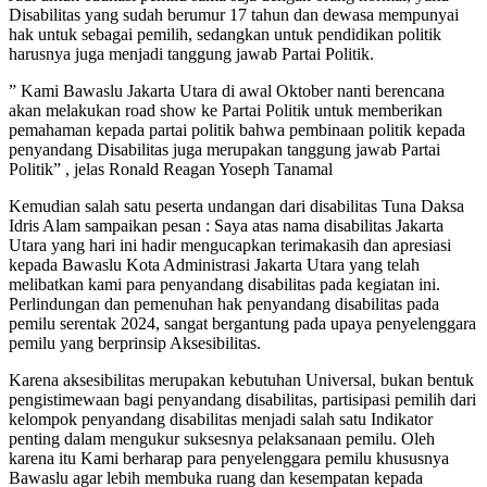
Disabilitas yang sudah berumur 17 tahun dan dewasa mempunyai
hak untuk sebagai pemilih, sedangkan untuk pendidikan politik
harusnya juga menjadi tanggung jawab Partai Politik.
” Kami Bawaslu Jakarta Utara di awal Oktober nanti berencana
akan melakukan road show ke Partai Politik untuk memberikan
pemahaman kepada partai politik bahwa pembinaan politik kepada
penyandang Disabilitas juga merupakan tanggung jawab Partai
Politik” , jelas Ronald Reagan Yoseph Tanamal
Kemudian salah satu peserta undangan dari disabilitas Tuna Daksa
Idris Alam sampaikan pesan : Saya atas nama disabilitas Jakarta
Utara yang hari ini hadir mengucapkan terimakasih dan apresiasi
kepada Bawaslu Kota Administrasi Jakarta Utara yang telah
melibatkan kami para penyandang disabilitas pada kegiatan ini.
Perlindungan dan pemenuhan hak penyandang disabilitas pada
pemilu serentak 2024, sangat bergantung pada upaya penyelenggara
pemilu yang berprinsip Aksesibilitas.
Karena aksesibilitas merupakan kebutuhan Universal, bukan bentuk
pengistimewaan bagi penyandang disabilitas, partisipasi pemilih dari
kelompok penyandang disabilitas menjadi salah satu Indikator
penting dalam mengukur suksesnya pelaksanaan pemilu. Oleh
karena itu Kami berharap para penyelenggara pemilu khususnya
Bawaslu agar lebih membuka ruang dan kesempatan kepada