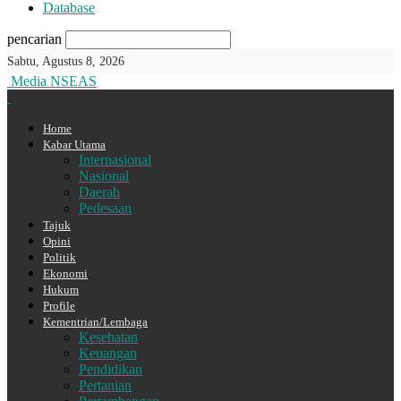
Database
pencarian
Sabtu, Agustus 8, 2026
Media NSEAS
Home
Kabar Utama
Internasional
Nasional
Daerah
Pedesaan
Tajuk
Opini
Politik
Ekonomi
Hukum
Profile
Kementrian/Lembaga
Kesehatan
Keuangan
Pendidikan
Pertanian