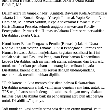
oleh Ketua Bawaslu Kota Administrasi Jakarta Utara Johan
Bahdi.P,.MS,
Dalam acara ini tampak hadir : Anggota Bawaslu Kota Administrasi
Jakarta Utara Ronald Reagen Yoseph Tanamal, Yapto Sendra, Nur
Hamidah, Muhamad Sobirin, Kepala sekretariat Bawaslu Jakut
Haris Dharma Persada, seluruh anggota Panwascam Kordiv.
Pencegahan, Parmas dan Humas se-Jakarta Utara serta perwakilan
Disabilitas Jakarta Utara.
Komisioner Badan Pengawas Pemilu (Bawaslu) Jakarta Utara
Ronald Reagan Yoseph Tanamal Divisi Pencegahan, Parmas dan
Humas Bawaslu Jakut menjelaskan, kegiatan sosialisasi hari ini
adalah sosialisasi Fasilitasi Penguatan Pemahaman Kepemiluan
kepada Disabilitas, jadi ini menjadi atensi, informasi dari Bawaslu
untuk memberikan pemahaman tentang kepemiluan kepada
Disabilitas, karena disabilitas sesuai dengan undang-undang
memiliki hak memilih bahkan dipilih.
”Oleh karena itu kita mensosialisasikan bahwa Rekan-rekan
Disabilitas mempunyai hak yang sama dengan yang lain, untuk itu
TPS wajib harus ramah dengan disabilitas, dengan menyediakan
fasilitas bagi Disabilitas baik itu pendamping atau pun alat peraga
untuk Disabilitas,” ujarnya.
Jadi untuk edukasi pemilu sama saja dengan orang normal, yaitu