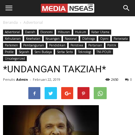
Beranda
Advertorial
Advertorial
Daerah
Ekonomi
Hiburan
Hukum
Kabar Utama
Kehutanan
Kesehatan
Keuangan
Nasional
Olahraga
Opini
Pariwisata
Parlemen
Pembangunan
Pendidikan
Peristiwa
Pertanian
Politik
Profile
Sejarah
Seni Budaya
Serba Serbi
Teknologi
TNI-POLRI
Uncategorized
*UNDANGAN TAKZIAH*
Penulis
Admin
-
Februari 22, 2019
2650
0