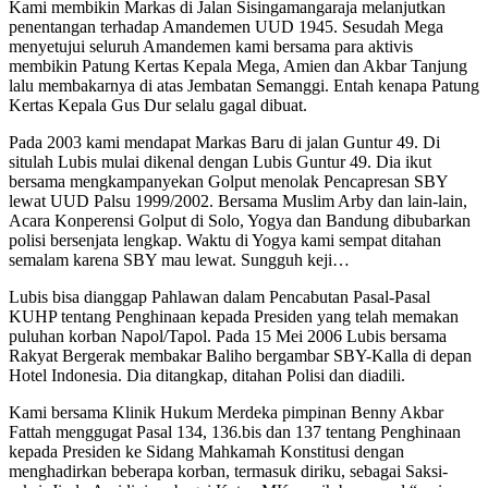
Kami membikin Markas di Jalan Sisingamangaraja melanjutkan
penentangan terhadap Amandemen UUD 1945. Sesudah Mega
menyetujui seluruh Amandemen kami bersama para aktivis
membikin Patung Kertas Kepala Mega, Amien dan Akbar Tanjung
lalu membakarnya di atas Jembatan Semanggi. Entah kenapa Patung
Kertas Kepala Gus Dur selalu gagal dibuat.
Pada 2003 kami mendapat Markas Baru di jalan Guntur 49. Di
situlah Lubis mulai dikenal dengan Lubis Guntur 49. Dia ikut
bersama mengkampanyekan Golput menolak Pencapresan SBY
lewat UUD Palsu 1999/2002. Bersama Muslim Arby dan lain-lain,
Acara Konperensi Golput di Solo, Yogya dan Bandung dibubarkan
polisi bersenjata lengkap. Waktu di Yogya kami sempat ditahan
semalam karena SBY mau lewat. Sungguh keji…
Lubis bisa dianggap Pahlawan dalam Pencabutan Pasal-Pasal
KUHP tentang Penghinaan kepada Presiden yang telah memakan
puluhan korban Napol/Tapol. Pada 15 Mei 2006 Lubis bersama
Rakyat Bergerak membakar Baliho bergambar SBY-Kalla di depan
Hotel Indonesia. Dia ditangkap, ditahan Polisi dan diadili.
Kami bersama Klinik Hukum Merdeka pimpinan Benny Akbar
Fattah menggugat Pasal 134, 136.bis dan 137 tentang Penghinaan
kepada Presiden ke Sidang Mahkamah Konstitusi dengan
menghadirkan beberapa korban, termasuk diriku, sebagai Saksi-