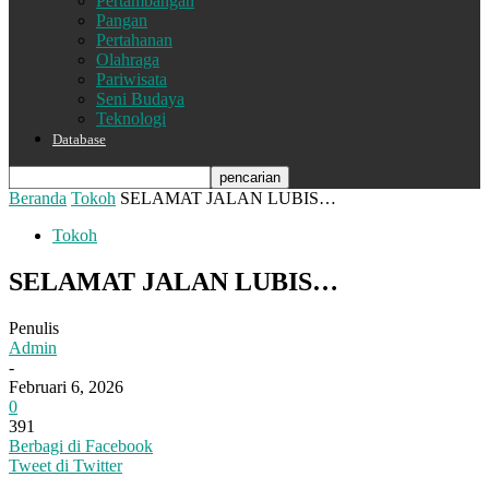
Pertambangan
Pangan
Pertahanan
Olahraga
Pariwisata
Seni Budaya
Teknologi
Database
Beranda
Tokoh
SELAMAT JALAN LUBIS…
Tokoh
SELAMAT JALAN LUBIS…
Penulis
Admin
-
Februari 6, 2026
0
391
Berbagi di Facebook
Tweet di Twitter