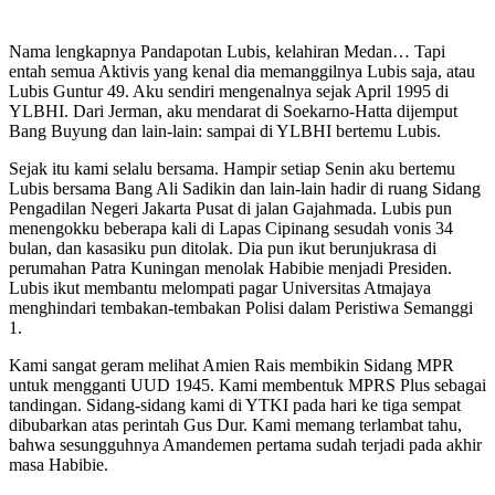
Nama lengkapnya Pandapotan Lubis, kelahiran Medan… Tapi
entah semua Aktivis yang kenal dia memanggilnya Lubis saja, atau
Lubis Guntur 49. Aku sendiri mengenalnya sejak April 1995 di
YLBHI. Dari Jerman, aku mendarat di Soekarno-Hatta dijemput
Bang Buyung dan lain-lain: sampai di YLBHI bertemu Lubis.
Sejak itu kami selalu bersama. Hampir setiap Senin aku bertemu
Lubis bersama Bang Ali Sadikin dan lain-lain hadir di ruang Sidang
Pengadilan Negeri Jakarta Pusat di jalan Gajahmada. Lubis pun
menengokku beberapa kali di Lapas Cipinang sesudah vonis 34
bulan, dan kasasiku pun ditolak. Dia pun ikut berunjukrasa di
perumahan Patra Kuningan menolak Habibie menjadi Presiden.
Lubis ikut membantu melompati pagar Universitas Atmajaya
menghindari tembakan-tembakan Polisi dalam Peristiwa Semanggi
1.
Kami sangat geram melihat Amien Rais membikin Sidang MPR
untuk mengganti UUD 1945. Kami membentuk MPRS Plus sebagai
tandingan. Sidang-sidang kami di YTKI pada hari ke tiga sempat
dibubarkan atas perintah Gus Dur. Kami memang terlambat tahu,
bahwa sesungguhnya Amandemen pertama sudah terjadi pada akhir
masa Habibie.