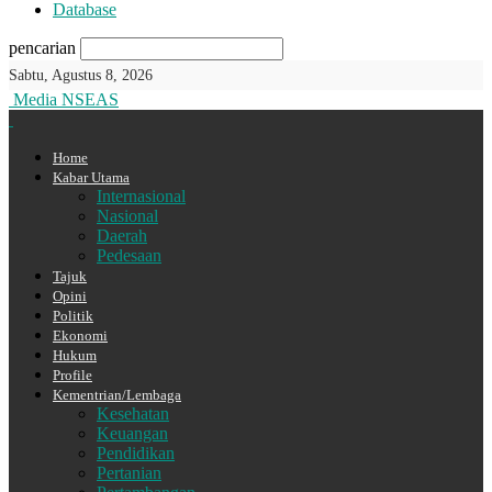
Database
pencarian
Sabtu, Agustus 8, 2026
Media NSEAS
Home
Kabar Utama
Internasional
Nasional
Daerah
Pedesaan
Tajuk
Opini
Politik
Ekonomi
Hukum
Profile
Kementrian/Lembaga
Kesehatan
Keuangan
Pendidikan
Pertanian