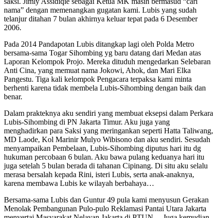
saksi. Jimly Assidiqie sebagai Ketua MK masih bermasud “cari
nama” dengan memenangkan gugatan kami. Lubis yang sudah
telanjur ditahan 7 bulan akhirnya keluar tepat pada 6 Desember
2006.
Pada 2014 Pandapotan Lubis ditangkap lagi oleh Polda Metro
bersama-sama Togar Sihombing yg baru datang dari Medan atas
Laporan Kelompok Projo. Mereka dituduh mengedarkan Selebaran
Anti Cina, yang memuat nama Jokowi, Ahok, dan Mari Elka
Pangestu. Tiga kali kelompok Pengacara terpaksa kami minta
berhenti karena tidak membela Lubis-Sihombing dengan baik dan
benar.
Dalam prakteknya aku sendiri yang membuat eksepsi dalam Perkara
Lubis-Sihombing di PN Jakarta Timur. Aku juga yang
menghadirkan para Saksi yang meringankan seperti Hatta Taliwang,
MD Laode, Kol Marinir Mulyo Wibisono dan aku sendiri. Sesudah
menyampaikan Pembelaan, Lubis-Sihombing diputus hari itu dg
hukuman percobaan 6 bulan. Aku bawa pulang keduanya hari itu
juga setelah 5 bulan berada di tahanan Cipinang. Di situ aku selalu
merasa bersalah kepada Rini, isteri Lubis, serta anak-anaknya,
karena membawa Lubis ke wilayah berbahaya…
Bersama-sama Lubis dan Guntur 49 pula kami menyusun Gerakan
Menolak Pembangunan Pulo-pulo Reklamasi Pantai Utara Jakarta
menyertai Masyarakat Nelayan Jakarta di PTUN… Juga kemudian